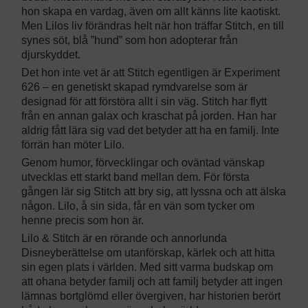
hon skapa en vardag, även om allt känns lite kaotiskt.
Men Lilos liv förändras helt när hon träffar Stitch, en till
synes söt, blå ”hund” som hon adopterar från
djurskyddet.
Det hon inte vet är att Stitch egentligen är Experiment
626 – en genetiskt skapad rymdvarelse som är
designad för att förstöra allt i sin väg. Stitch har flytt
från en annan galax och kraschat på jorden. Han har
aldrig fått lära sig vad det betyder att ha en familj. Inte
förrän han möter Lilo.
Genom humor, förvecklingar och oväntad vänskap
utvecklas ett starkt band mellan dem. För första
gången lär sig Stitch att bry sig, att lyssna och att älska
någon. Lilo, å sin sida, får en vän som tycker om
henne precis som hon är.
Lilo & Stitch är en rörande och annorlunda
Disneyberättelse om utanförskap, kärlek och att hitta
sin egen plats i världen. Med sitt varma budskap om
att ohana betyder familj och att familj betyder att ingen
lämnas bortglömd eller övergiven, har historien berört