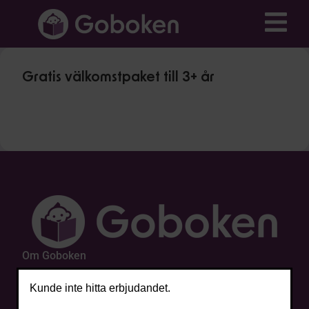
Gratis välkomstpaket till 3+ år
Om Goboken
Min sida
Kunde inte hitta erbjudandet.
Kundservice