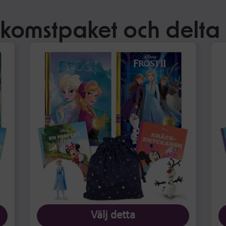
älkomstpaket och delta 
Välj detta