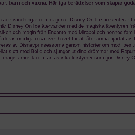
kor, barn och vuxna. Härliga berättelser som skapar god
oväntade vändningar och magi när Disney On Ice presenterar
 när Disney On Ice återvänder med de magiska äventyren från
i musiken och magin från Encanto med Mirabel och hennes familj 
deras modiga resa över havet för att återlämna hjärtat av T
spireras av Disneyprinsessorna genom historier om mod, bes
trollat slott med Belle och sjunger ut dina drömmar med Rap
, magisk musik och fantastiska kostymer som gör Disney On 