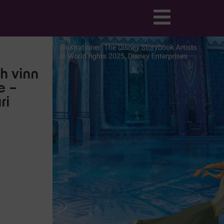
h vinn
e –
ri