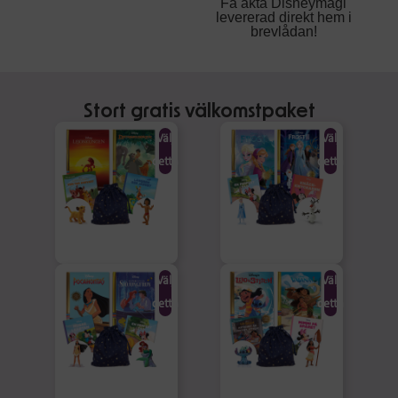
Få äkta Disneymagi
levererad direkt hem i
brevlådan!
Stort gratis välkomstpaket
Välj
Välj
detta
detta
Välj
Välj
detta
detta