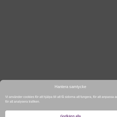
Hantera samtycke
Vi använder cookies för att hjälpa till att få sidorna att fungera, för att anpassa
för att analysera trafiken.
Godkänn alla